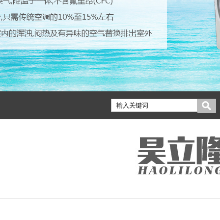
←
→
←
→